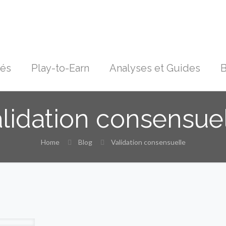
tés
Play-to-Earn
Analyses et Guides
B
lidation consensue
Home
Blog
Validation consensuelle