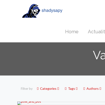
Home
Actuali
Va
Filter by
Categories
Tags
Authors