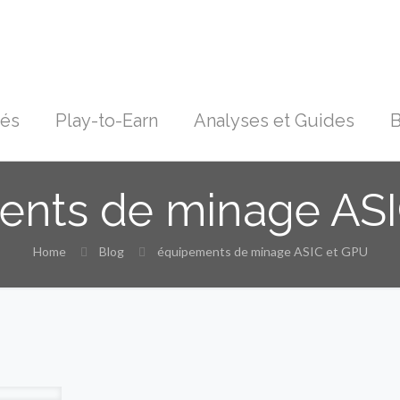
tés
Play-to-Earn
Analyses et Guides
B
ents de minage ASI
Home
Blog
équipements de minage ASIC et GPU