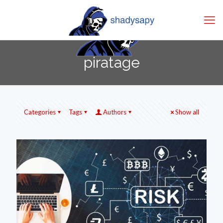
piratage
Categories
Tags
Authors
Show all