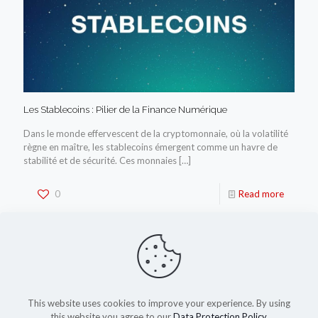
Les Stablecoins : Pilier de la Finance Numérique
Dans le monde effervescent de la cryptomonnaie, où la volatilité
règne en maître, les stablecoins émergent comme un havre de
stabilité et de sécurité. Ces monnaies
[…]
0
Read more
This website uses cookies to improve your experience. By using
this website you agree to our
Data Protection Policy
.