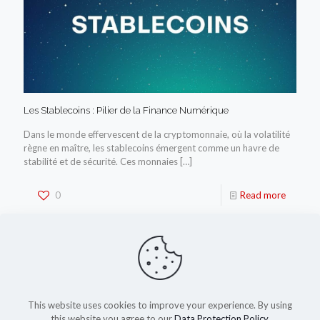
Les Stablecoins : Pilier de la Finance Numérique
Dans le monde effervescent de la cryptomonnaie, où la volatilité
règne en maître, les stablecoins émergent comme un havre de
stabilité et de sécurité. Ces monnaies
[…]
0
Read more
This website uses cookies to improve your experience. By using
this website you agree to our
Data Protection Policy
.