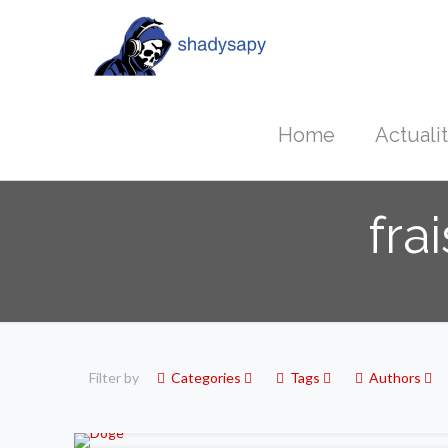
Home
Actuali
fra
Filter by
Categories
Tags
Authors