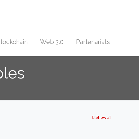
lockchain
Web 3.0
Partenariats
bles
Show all