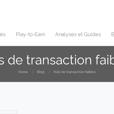
tés
Play-to-Earn
Analyses et Guides
B
is de transaction fai
Home
Blog
frais de transaction faibles