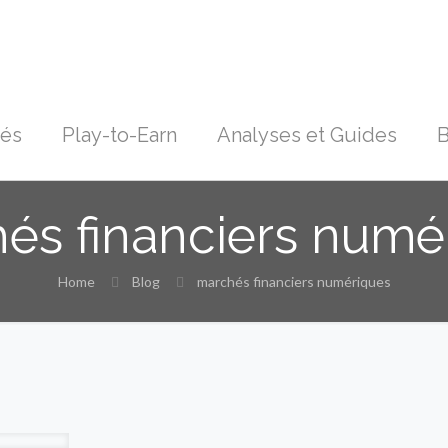
tés
Play-to-Earn
Analyses et Guides
B
és financiers numé
Home
Blog
marchés financiers numériques