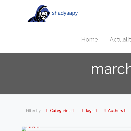
Home
Actuali
march
Filter by
Categories
Tags
Authors