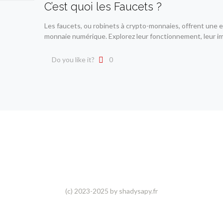
C’est quoi les Faucets ?
Les faucets, ou robinets à crypto-monnaies, offrent une e
monnaie numérique. Explorez leur fonctionnement, leur 
Do you like it?
0
(c) 2023-2025 by shadysapy.fr