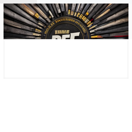
7 janvier 2026
Analyse du sujet – Thème principal : une vente confidentielle de la
filiale RTFKT par Nike. – Enjeu : les répercussions de cette transaction
sur le marché des NFT. – Public visé : lecteurs intéressés par les
cryptomonnaies, les NFT et les actualités du secteur (type
« Cryptonews »). – Objectif du titre : être à la fois informatif, accrocheur
et poser une question qui incite à la lecture. Proposition de titre (un seul
résultat) « Vente secrète de RTFKT par Nike : quel avenir pour les
NFT ? » Ce titre résume la transaction (« vente secrète de RTFKT par