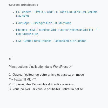
Sources principales :
FX Leaders – First U.S. XRP ETF Tops $100M as CME Volume
Hits $27B
CoinGape – First Spot XRP ETF Milestone
Phemex – CME Launches XRP Futures Options as XRPR ETF
Hits $100M AUM
CME Group Press Release – Options on XRP Futures
« `
**Instructions d’utilisation dans WordPress :**
1. Ouvrez l’éditeur de votre article et passez en mode
**« Texte/HTML »**.
2. Copiez‑collez l’ensemble du code ci‑dessus.
3. Vous pouvez, si vous le souhaitez, retirer la balise `