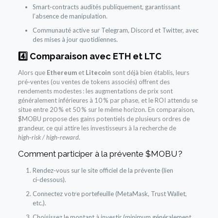
Smart‑contracts audités publiquement, garantissant
l’absence de manipulation.
Communauté active sur Telegram, Discord et Twitter, avec
des mises à jour quotidiennes.
4️⃣ Comparaison avec ETH et LTC
Alors que
Ethereum
et
Litecoin
sont déjà bien établis, leurs
pré‑ventes (ou ventes de tokens associés) offrent des
rendements modestes : les augmentations de prix sont
généralement inférieures à 10 % par phase, et le ROI attendu se
situe entre 20 % et 50 % sur le même horizon. En comparaison,
$MOBU propose des gains potentiels de plusieurs ordres de
grandeur, ce qui attire les investisseurs à la recherche de
high‑risk / high‑reward
.
Comment participer à la prévente $MOBU ?
Rendez‑vous sur le site officiel de la prévente (lien
ci‑dessous).
Connectez votre portefeuille (MetaMask, Trust Wallet,
etc.).
Choisissez le montant à investir (minimum généralement