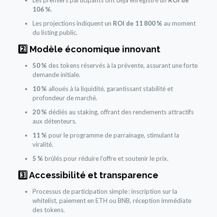
Les premiers participants ont déjà enregistré un
ROI de
106 %
.
Les projections indiquent un
ROI de 11 800 %
au moment
du listing public.
2️⃣ Modèle économique innovant
50 %
des tokens réservés à la prévente, assurant une forte
demande initiale.
10 %
alloués à la liquidité, garantissant stabilité et
profondeur de marché.
20 %
dédiés au staking, offrant des rendements attractifs
aux détenteurs.
11 %
pour le programme de parrainage, stimulant la
viralité.
5 %
brûlés pour réduire l’offre et soutenir le prix.
3️⃣ Accessibilité et transparence
Processus de participation simple : inscription sur la
whitelist, paiement en ETH ou BNB, réception immédiate
des tokens.