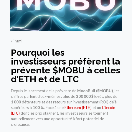
« `html
Pourquoi les
investisseurs préfèrent la
prévente
$MOBU
à celles
d’
ETH
et de
LTC
Depuis le lancement de la prévente de
MoonBull ($MOBU)
, les
chiffres parlent d’eux‑mêmes : plus de
300 000 $
levés, plus de
1 000
détenteurs et des retours sur investissement (ROI) déjà
supérieurs à
100 %
. Face à une
Ethereum (ETH)
et un
Litecoin
(LTC)
dont les prix stagnent, les investisseurs se tournent
naturellement vers une opportunité à fort potentiel de
croissance.