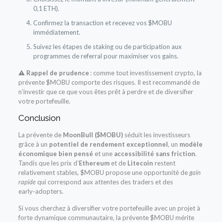
0,1 ETH).
Confirmez la transaction et recevez vos $MOBU
immédiatement.
Suivez les étapes de staking ou de participation aux
programmes de referral pour maximiser vos gains.
⚠️
Rappel de prudence
: comme tout investissement crypto, la
prévente $MOBU comporte des risques. Il est recommandé de
n’investir que ce que vous êtes prêt à perdre et de diversifier
votre portefeuille.
Conclusion
La prévente de
MoonBull ($MOBU)
séduit les investisseurs
grâce à un
potentiel de rendement exceptionnel
, un
modèle
économique bien pensé
et une
accessibilité sans friction
.
Tandis que les prix d’
Ethereum
et de
Litecoin
restent
relativement stables, $MOBU propose une opportunité de
gain
rapide
qui correspond aux attentes des traders et des
early‑adopters.
Si vous cherchez à diversifier votre portefeuille avec un projet à
forte dynamique communautaire, la prévente $MOBU mérite