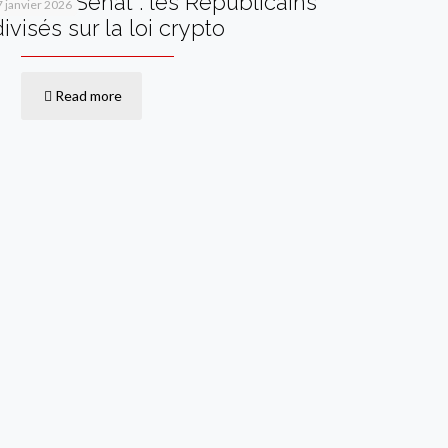
Vote au Sénat : les Républicains
7 janvier 2026
divisés sur la loi crypto
Read more