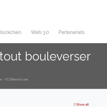
lockchain
Web 3.0
Partenariats
 tout bouleverser
rser – ICOBench.com
Show all