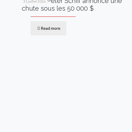
Bitcoin : Peter Schiff annonce une
31 juillet 2026
chute sous les 50 000 $
Read more