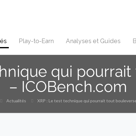
tés
Play-to-Earn
Analyses et Guides
B
chnique qui pourrait
– ICOBench.com
Actualités
XRP : Le test technique qui pourrait tout bouleve