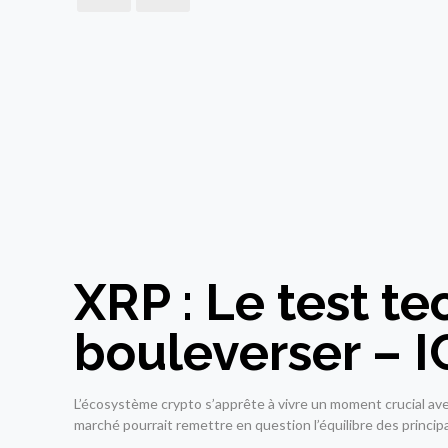
XRP : Le test te
bouleverser –
L’écosystème crypto s’apprête à vivre un moment crucial ave
marché pourrait remettre en question l’équilibre des princi