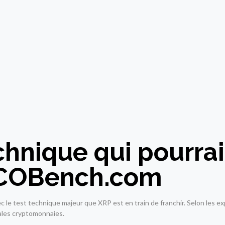
chnique qui pourrai
 ICOBench.com
c le test technique majeur que XRP est en train de franchir. Selon les 
pales cryptomonnaies.