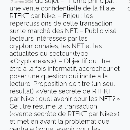
Analyse du sujet – Thème principal :
7 janvier 2026
une vente confidentielle de la filiale
RTFKT par Nike. – Enjeu : les
répercussions de cette transaction
sur le marché des NFT. – Public visé :
lecteurs intéressés par les
cryptomonnaies, les NFT et les
actualités du secteur (type
« Cryptonews »). – Objectif du titre :
être à la fois informatif, accrocheur et
poser une question qui incite à la
lecture. Proposition de titre (un seul
résultat) « Vente secrète de RTFKT
par Nike : quel avenir pour les NFT ? »
Ce titre résume la transaction
(« vente secrète de RTFKT par Nike »)
et met en avant la problématique
centrale (« quel avenir pour les