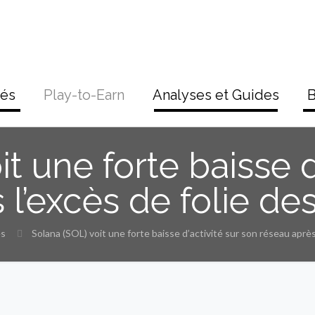
tés
Play-to-Earn
Analyses et Guides
B
t une forte baisse d
 l’excès de folie 
és
Solana (SOL) voit une forte baisse d’activité sur son réseau aprè