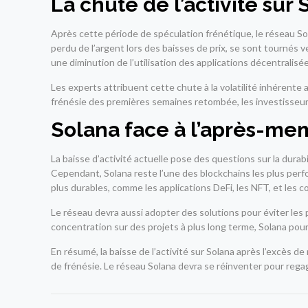
La chute de l’activité sur 
Après cette période de spéculation frénétique, le réseau So
perdu de l’argent lors des baisses de prix, se sont tournés v
une diminution de l’utilisation des applications décentralisé
Les experts attribuent cette chute à la volatilité inhérente
frénésie des premières semaines retombée, les investisseurs 
Solana face à l’après-mem
La baisse d’activité actuelle pose des questions sur la dur
Cependant, Solana reste l’une des blockchains les plus perfo
plus durables, comme les applications DeFi, les NFT, et les c
Le réseau devra aussi adopter des solutions pour éviter les
concentration sur des projets à plus long terme, Solana pou
En résumé, la baisse de l’activité sur Solana après l’excès de
de frénésie. Le réseau Solana devra se réinventer pour rega