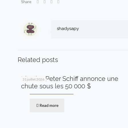
Share
shadysapy
Related posts
Bitcoin : Peter Schiff annonce une
31 juillet 2026
chute sous les 50 000 $
Read more