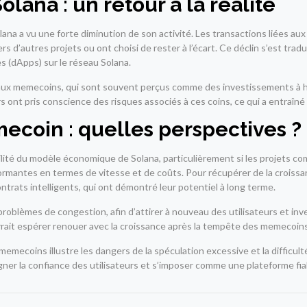
Solana : un retour à la réalité
lana a vu une forte diminution de son activité. Les transactions liées 
ers d’autres projets ou ont choisi de rester à l’écart. Ce déclin s’est tr
es (dApps) sur le réseau Solana.
 aux memecoins, qui sont souvent perçus comme des investissements à haut
ont pris conscience des risques associés à ces coins, ce qui a entraîné u
ecoin : quelles perspectives ?
abilité du modèle économique de Solana, particulièrement si les projets 
rmantes en termes de vitesse et de coûts. Pour récupérer de la croissanc
ontrats intelligents, qui ont démontré leur potentiel à long terme.
 problèmes de congestion, afin d’attirer à nouveau des utilisateurs et i
rrait espérer renouer avec la croissance après la tempête des memecoins
 memecoins illustre les dangers de la spéculation excessive et la difficult
gner la confiance des utilisateurs et s’imposer comme une plateforme fia