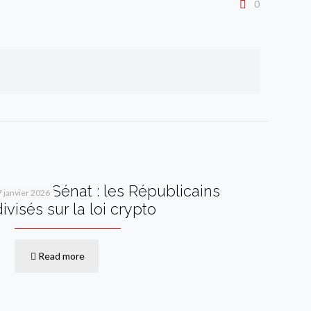
0
Vote au Sénat : les Républicains
7 janvier 2026
divisés sur la loi crypto
Read more