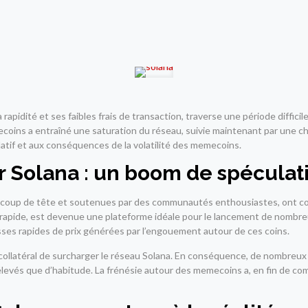
 rapidité et ses faibles frais de transaction, traverse une période diff
coins a entraîné une saturation du réseau, suivie maintenant par une ch
latif et aux conséquences de la volatilité des memecoins.
r Solana : un boom de spéculat
oup de tête et soutenues par des communautés enthousiastes, ont conn
nt rapide, est devenue une plateforme idéale pour le lancement de nombr
usses rapides de prix générées par l’engouement autour de ces coins.
t collatéral de surcharger le réseau Solana. En conséquence, de nombreux
 élevés que d’habitude. La frénésie autour des memecoins a, en fin de com