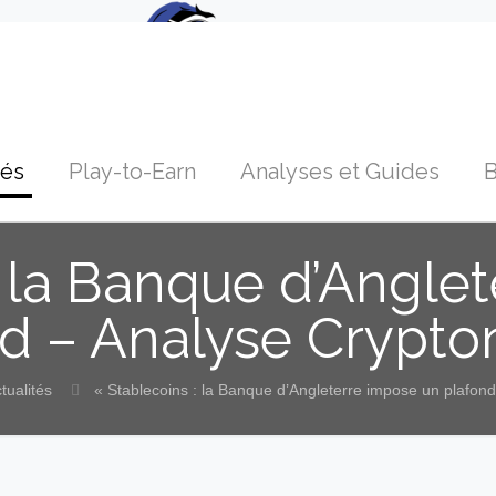
tés
Play-to-Earn
Analyses et Guides
B
: la Banque d’Angle
d – Analyse Crypt
tualités
« Stablecoins : la Banque d’Angleterre impose un plafon