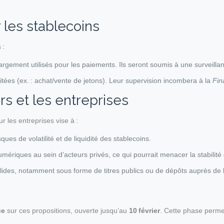
les stablecoins
 :
largement utilisés pour les paiements. Ils seront soumis à une surveilla
imitées (ex. : achat/vente de jetons). Leur supervision incombera à la
Fin
rs et les entreprises
r les entreprises vise à :
ques de volatilité et de liquidité des stablecoins.
riques au sein d’acteurs privés, ce qui pourrait menacer la stabilité 
lides, notamment sous forme de titres publics ou de dépôts auprès de 
ue
sur ces propositions, ouverte jusqu’au
10 février
. Cette phase perme