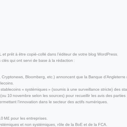
ML et prêt à être copié‑collé dans l’éditeur de votre blog WordPress.
 clés qui ont servi de base à la rédaction :
ia, Cryptonews, Bloomberg, etc.) annoncent que la Banque d’Angleterre
blecoins.
stablecoins « systémiques » (soumis à une surveillance stricte) des s
 (ou 10 novembre selon les sources) pour recueillir les avis des parties
n permettant l’innovation dans le secteur des actifs numériques.
10 M£ pour les entreprises.
systémiques et non systémiques, rôle de la BoE et de la FCA.