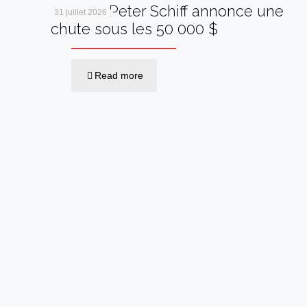
Bitcoin : Peter Schiff annonce une
31 juillet 2026
chute sous les 50 000 $
Read more