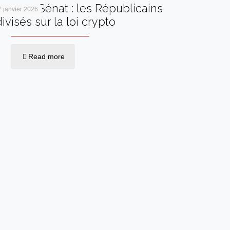
Vote au Sénat : les Républicains
7 janvier 2026
divisés sur la loi crypto
Read more