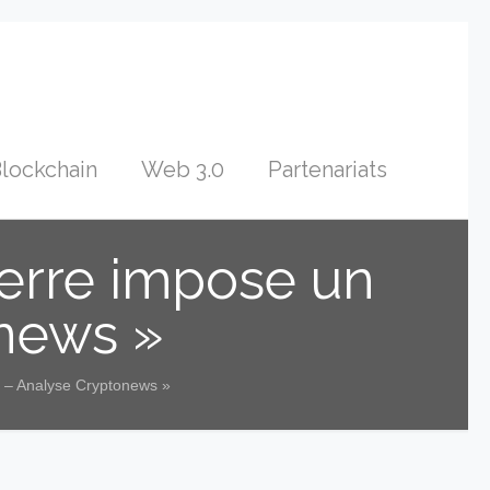
lockchain
Web 3.0
Partenariats
terre impose un
onews »
d – Analyse Cryptonews »