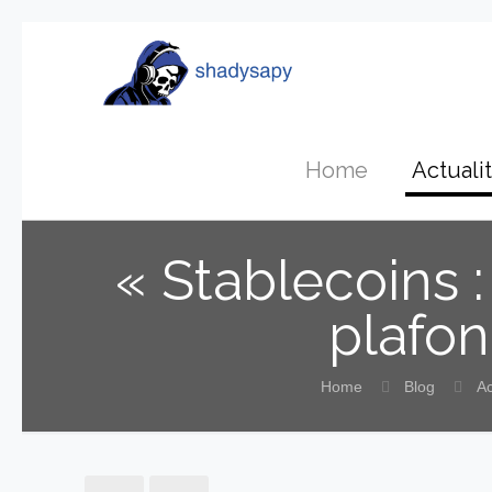
Home
Actuali
« Stablecoins 
plafon
Home
Blog
Ac