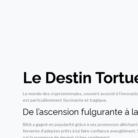
Le Destin Tortu
Le monde des cryptomonnaies, souvent associé à l’innovation e
est particulièrement fascinante et tragique.
De l’ascension fulgurante à l
Blick a gagné en popularité grâce à ses promesses alléchan
fervente d’adeptes prêts à lui faire confiance aveuglément. S
par la promesse de devenir riches rapidement.