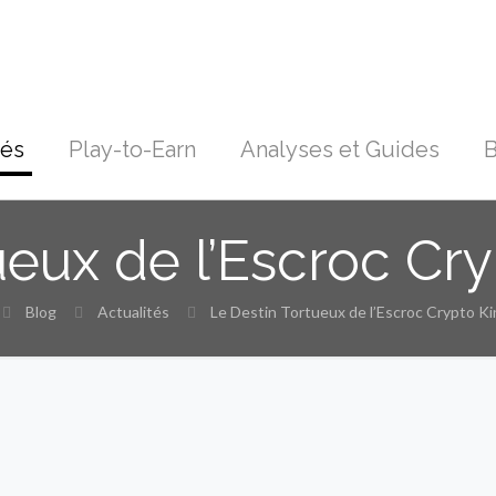
tés
Play-to-Earn
Analyses et Guides
B
eux de l’Escroc Cry
Blog
Actualités
Le Destin Tortueux de l’Escroc Crypto Kin