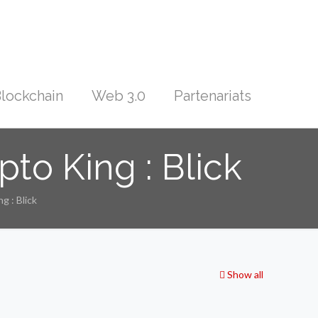
lockchain
Web 3.0
Partenariats
pto King : Blick
g : Blick
Show all