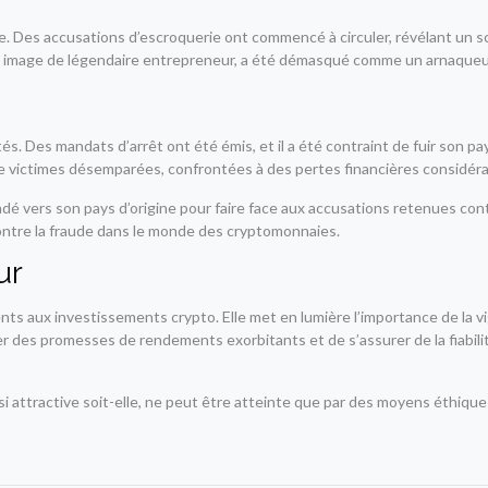
e. Des accusations d’escroquerie ont commencé à circuler, révélant un s
é une image de légendaire entrepreneur, a été démasqué comme un arnaque
és. Des mandats d’arrêt ont été émis, et il a été contraint de fuir son pa
e victimes désemparées, confrontées à des pertes financières considéra
dé vers son pays d’origine pour faire face aux accusations retenues contre
ontre la fraude dans le monde des cryptomonnaies.
ur
ents aux investissements crypto. Elle met en lumière l’importance de la vi
fier des promesses de rendements exorbitants et de s’assurer de la fiabi
 si attractive soit-elle, ne peut être atteinte que par des moyens éthiqu