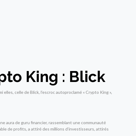
to King : Blick
 elles, celle de Blick, l’escroc autoproclamé « Crypto King »,
 une aura de guru financier, rassemblant une communauté
 de profits, a attiré des millions d’investisseurs, attirés