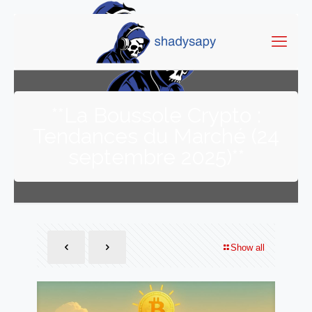
**La Boussole Crypto :
Tendances du Marché (24
septembre 2025)**
Show all