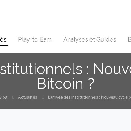
tés
Play-to-Earn
Analyses et Guides
B
nstitutionnels : No
Bitcoin ?
Blog
Actualités
L’arrivée des institutionnels : Nouveau cycle p