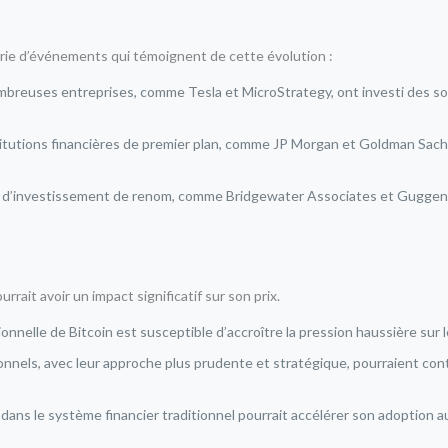
rie d’événements qui témoignent de cette évolution :
breuses entreprises, comme Tesla et MicroStrategy, ont investi des somm
itutions financières de premier plan, comme JP Morgan et Goldman Sachs,
d’investissement de renom, comme Bridgewater Associates et Guggenhei
rrait avoir un impact significatif sur son prix.
nnelle de Bitcoin est susceptible d’accroître la pression haussière sur le
onnels, avec leur approche plus prudente et stratégique, pourraient contr
 dans le système financier traditionnel pourrait accélérer son adoption a