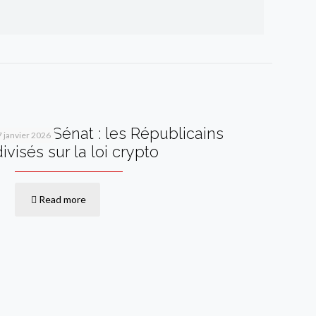
Vote au Sénat : les Républicains
7 janvier 2026
divisés sur la loi crypto
Read more