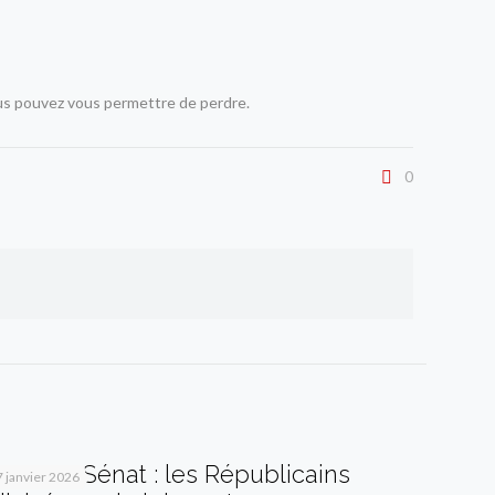
us pouvez vous permettre de perdre.
0
Vote au Sénat : les Républicains
7 janvier 2026