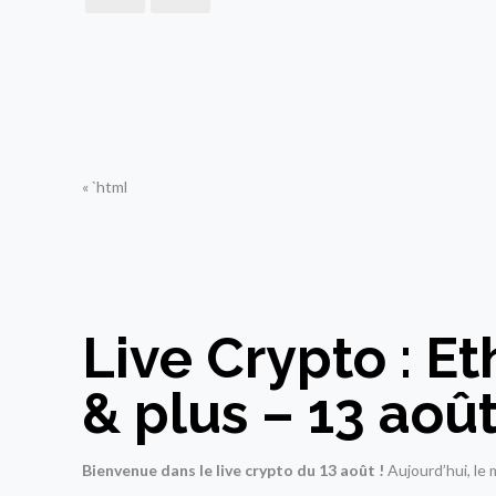
« `html
Live Crypto : E
& plus – 13 aoû
Bienvenue dans le live crypto du 13 août !
Aujourd’hui, le