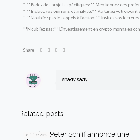
* **Parlez des projets spécifiques:** Mentionnez des projets
* **Incluez vos opinions et analyse:** Partagez votre point d
* **N’oubliez pas les appels à l’action:** Invitez vos lecteur
**N’oubliez pas:** L’investissement en crypto-monnaies co
Share
shady sady
Related posts
Bitcoin : Peter Schiff annonce une
31 juillet 2026