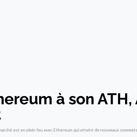
thereum à son ATH, 
t
 marché est en plein feu avec Ethereum qui atteint de nouveaux sommets 