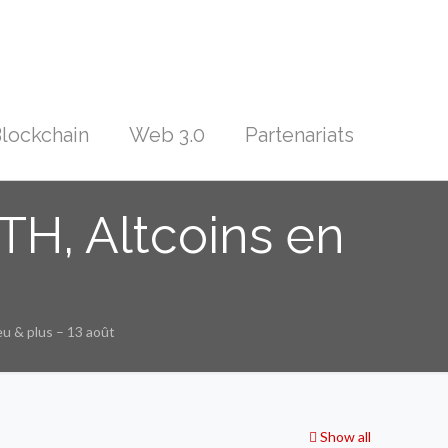
lockchain
Web 3.0
Partenariats
TH, Altcoins en
eu & plus – 13 août
Show all