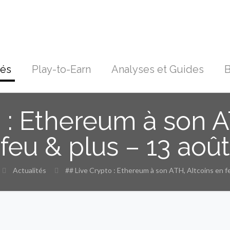
tés
Play-to-Earn
Analyses et Guides
B
 : Ethereum à son A
feu & plus – 13 août
Actualités
## Live Crypto : Ethereum à son ATH, Altcoins en f