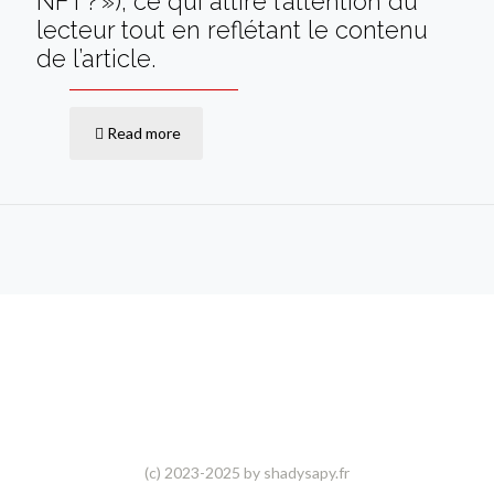
NFT ? »), ce qui attire l’attention du
lecteur tout en reflétant le contenu
de l’article.
Read more
(c) 2023-2025 by shadysapy.fr