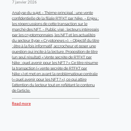
7 janvier 2026
Analyse du sujet – Thème principal : une vente
confidentielle de la filiale RTFKT par Nike. – Enjeu :
les répercussions de cette transaction sur le
marché des NFT. – Public visé : lecteurs intéressés
par les cryptomonnaies, les NFT et les actualités
du secteur (type « Cryptonews »). – Objectif du titre
: être à la fois informatif, accrocheur et poser une
question qui incite à la lecture. Proposition de titre
(un seul résultat) « Vente secrète de RTFKT par
Nike : quel avenir pour les NFT ? » Ce titre résume
la transaction (« vente secrète de RTFKT par
Nike ») et met en avant la problématique centrale
(« quel avenir pour les NFT ? »), ce qui attire
l’attention du lecteur tout en reflétant le contenu
de l’article.
Read more