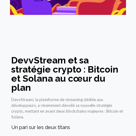
DevvStream et sa
stratégie crypto : Bitcoin
et Solana au cœur du
plan
DevvStream, la plateforme de streaming dédiée aux
développeurs, a récemment dévoilé sa nouvelle stratégie
crypto, mettant en avant deux blockchains majeures : Bitcoin et
Solana.
Un pari sur les deux titans