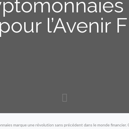
ryptomonnaies 
our l’Avenir F
tomonnaies marque une révolution sans précédent dans le monde financier