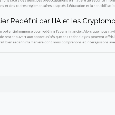
 font face à des défis. Les préoccupations en matière de sécurité inform
 et des cadres réglementaires adaptés. L’éducation et la sensibilisation
ier Redéfini par l’IA et les Cryptom
 potentiel immense pour redéfinir l’avenir financier. Alors que nous navi
 de rester ouvert aux opportunités que ces technologies peuvent offrir. L
ait bien redéfinir la manière dont nous comprenons et interagissons avec