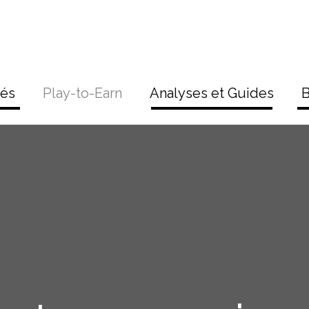
tés
Play-to-Earn
Analyses et Guides
B