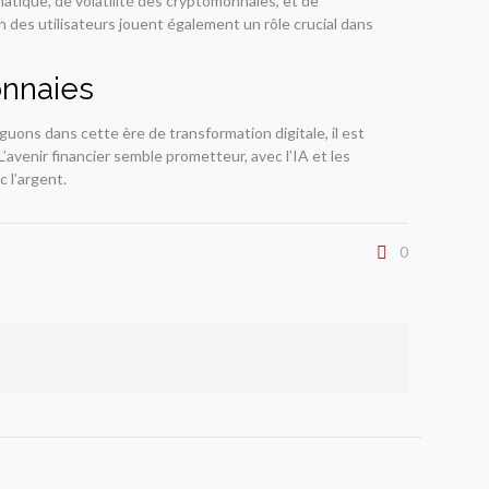
atique, de volatilité des cryptomonnaies, et de
 des utilisateurs jouent également un rôle crucial dans
onnaies
guons dans cette ère de transformation digitale, il est
’avenir financier semble prometteur, avec l’IA et les
 l’argent.
0