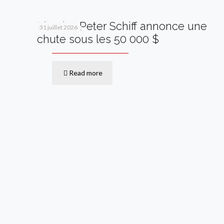
Bitcoin : Peter Schiff annonce une
31 juillet 2026
chute sous les 50 000 $
Read more