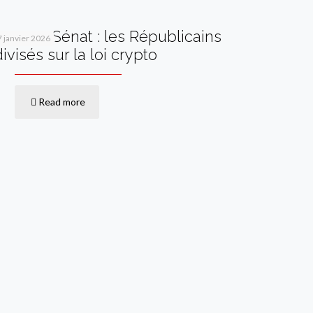
Vote au Sénat : les Républicains
7 janvier 2026
divisés sur la loi crypto
Read more